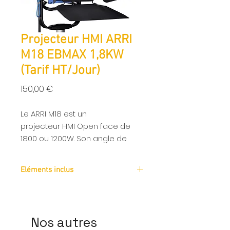
Projecteur HMI ARRI
M18 EBMAX 1,8KW
(Tarif HT/Jour)
Prix
150,00 €
Le ARRI M18 est un
projecteur HMI Open face de
1800 ou 1200W. Son angle de
projection est variable de 15° à
58° ce qui lui permet d'être
Eléments inclus
efficace dans de nombreuses
situations sans ajouter de lentille.
-Ballast Arri EB Max 1.8
Il ne pèse que 12 kilos ce qui le
-Spillring M18 330mm
-Montée de lampe 7m
rend très facile d'utilisation et sa
Nos autres
température de couleur est de