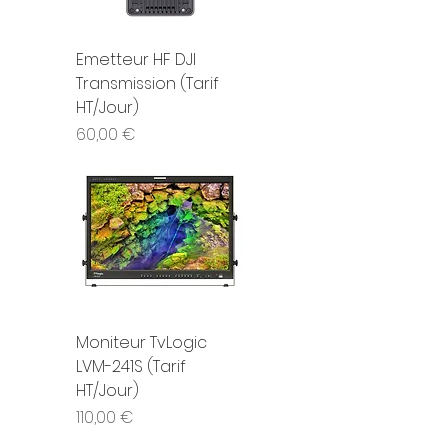
Emetteur HF DJI
Transmission (Tarif
HT/Jour)
Prix
60,00 €
Moniteur TvLogic
LVM-241S (Tarif
HT/Jour)
Prix
110,00 €