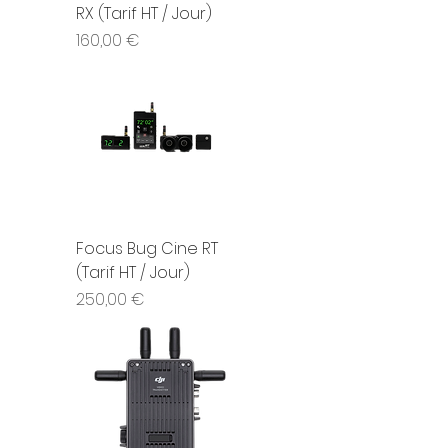
RX (Tarif HT / Jour)
Prix
160,00 €
Focus Bug Cine RT
(Tarif HT / Jour)
Prix
250,00 €