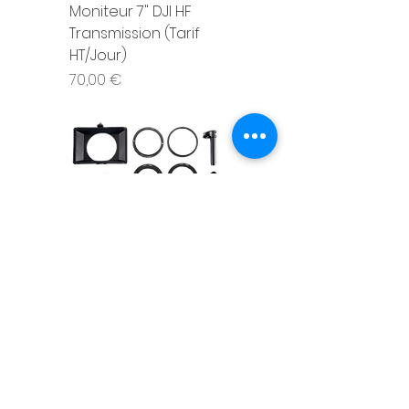
Moniteur 7" DJI HF
Transmission (Tarif
HT/Jour)
Prix
70,00 €
Mini Mattebox TILTA -
MB-T15 (Tarif HT/jour)
Prix
10,00 €