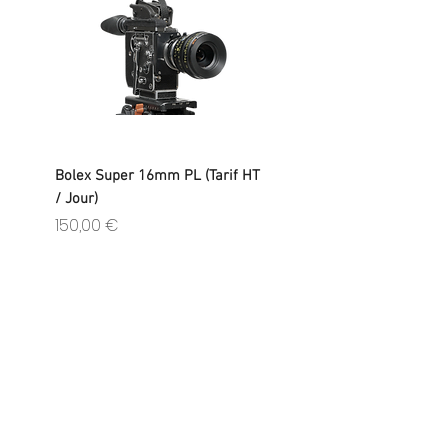
Bolex Super 16mm PL (Tarif HT
/ Jour)
Prix
150,00 €