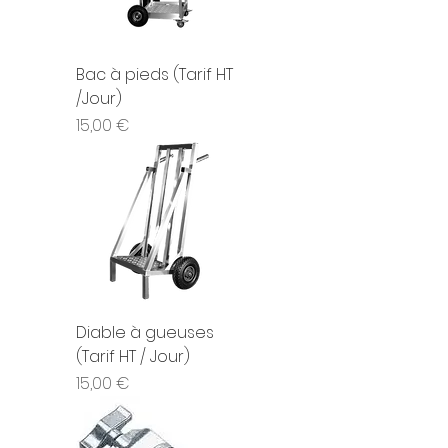
Bac à pieds (Tarif HT
/Jour)
Prix
15,00 €
Diable à gueuses
(Tarif HT / Jour)
Prix
15,00 €