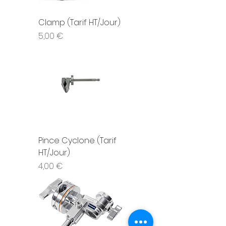
Clamp (Tarif HT/Jour)
Prix
5,00 €
Pince Cyclone (Tarif
HT/Jour)
Prix
4,00 €