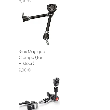
Prix
5,00 €
Bras Magique
Clampé (Tarif
HT/Jour)
Prix
9,00 €