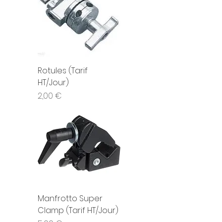
Rotules (Tarif
HT/Jour)
Prix
2,00 €
Manfrotto Super
Clamp (Tarif HT/Jour)