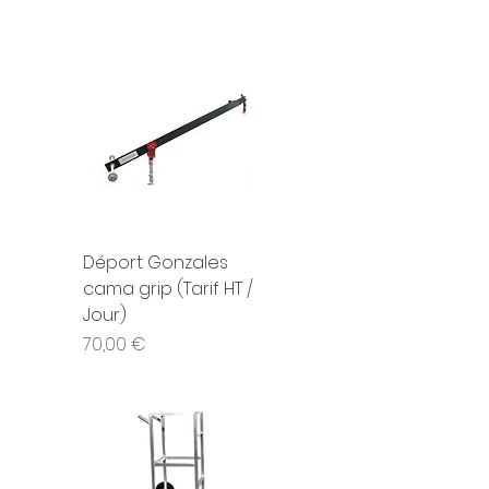
Déport Gonzales
cama grip (Tarif HT /
Jour)
Prix
70,00 €