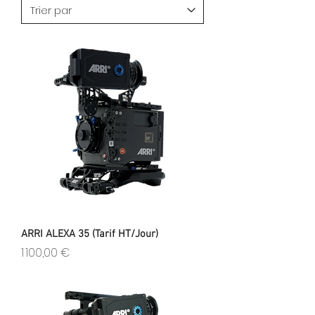
ARRI ALEXA 35 (Tarif HT/Jour)
Prix
1 100,00 €