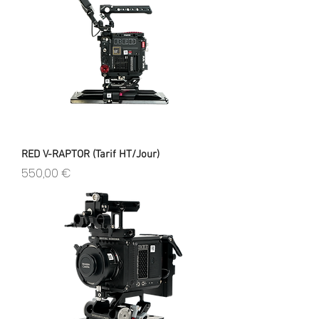
RED V-RAPTOR (Tarif HT/Jour)
Prix
550,00 €