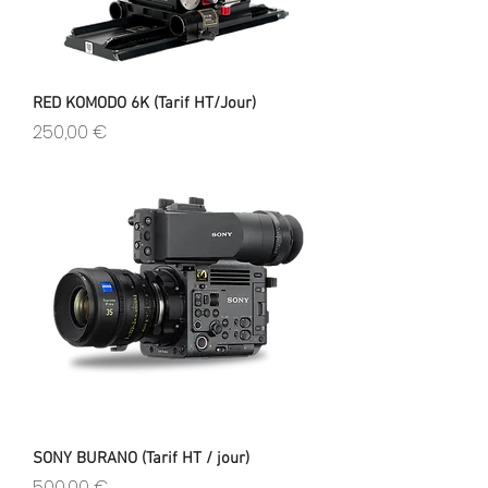
RED KOMODO 6K (Tarif HT/Jour)
Prix
250,00 €
SONY BURANO (Tarif HT / jour)
Prix
500,00 €