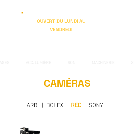
OUVERT DU LUNDI AU
VENDREDI
de 9h à 19h
RAGES
ACC. LUMIÈRE
SON
MACHINERIE
S
CAMÉRAS
ARRI
|
BOLEX
|
RED
|
SONY