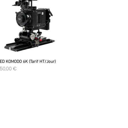
Aperçu rapide
ED KOMODO 6K (Tarif HT/Jour)
rix
50,00 €