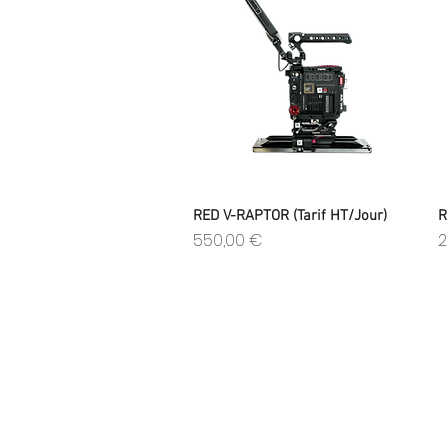
Aperçu rapide
RED V-RAPTOR (Tarif HT/Jour)
R
Prix
P
550,00 €
2