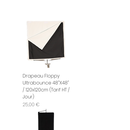
Drapeau Floppy
Ultrabounce 48"X48"
/ 120x120cm (Tarif HT /
Jour)
Prix
25,00 €