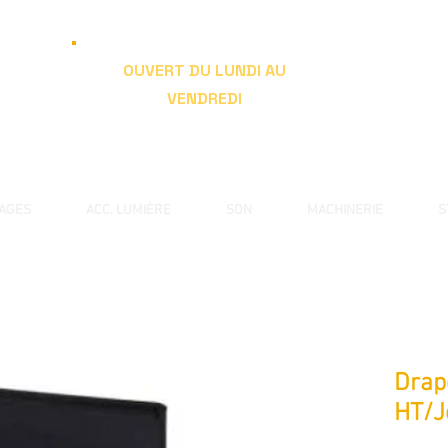
OUVERT DU LUNDI AU
VENDREDI
de 9h à 19h
RAGES
ACC. LUMIÈRE
SON
MACHINERIE
S
Drape
HT/J