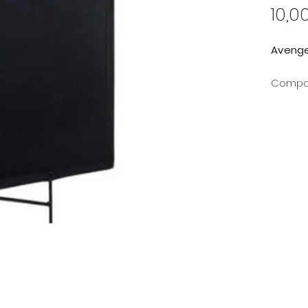
10,0
Avenge
Compos
ressort
qualité
sont à l
permett
de votr
permett
mesure