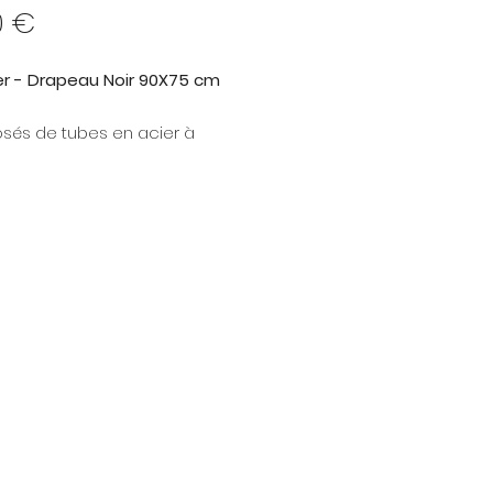
Prix
0 €
r - Drapeau Noir 90X75 cm
és de tubes en acier à
s et d'un tissu de grande
, les drapeaux noirs d'Avenger
a fois solides et légers. Ils vous
ront de maîtriser la répartition
e lumière tout en vous
ant de créer des effets sur-
.