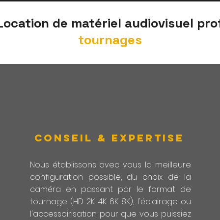
ocation de matériel audiovisuel pro
tournages
CONSEIL & expertise
Nous établissons avec vous la meilleure
configuration possible, du choix de la
caméra
en passant par le format de
tournage (HD 2K 4K 6K 8K), l'éclairage ou
l'accessoirisation pour que vous puissiez