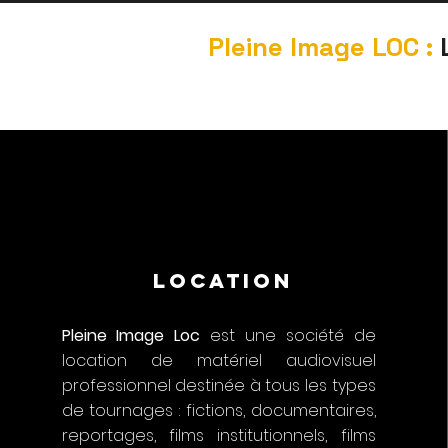
Pleine Image LOC :
L
LOCATION
Pleine Image Loc
est une société de
location de matériel audiovisuel
professionnel destinée à tous les types
de tournages : fictions, documentaires,
reportages, films institutionnels, films