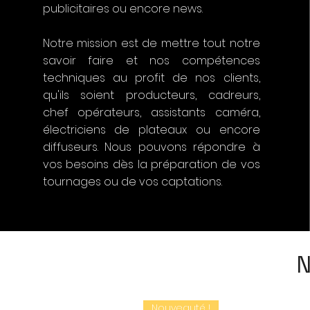
publicitaires ou encore news.
Notre mission est de mettre tout notre
savoir faire et nos compétences
techniques au profit de nos clients,
qu'ils soient producteurs, cadreurs,
chef opérateurs, assistants caméra,
électriciens de plateaux ou encore
diffuseurs. Nous pouvons répondre à
vos besoins dès la préparation de vos
tournages ou de vos captations.
N
Nouveauté !