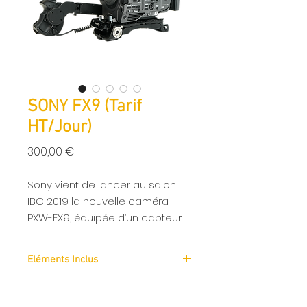
SONY FX9 (Tarif
HT/Jour)
Prix
300,00 €
Sony vient de lancer au salon
IBC 2019 la nouvelle caméra
PXW-FX9, équipée d’un capteur
plein format 6K de Sony avec AF
hybride rapide, double ISO et
Eléments Inclus
d’un technologie de couleurs
exceptionnelle S-Cinetone
SONY FX9
Point forts de la caméra Sony
2x batteries ou 3x VLock