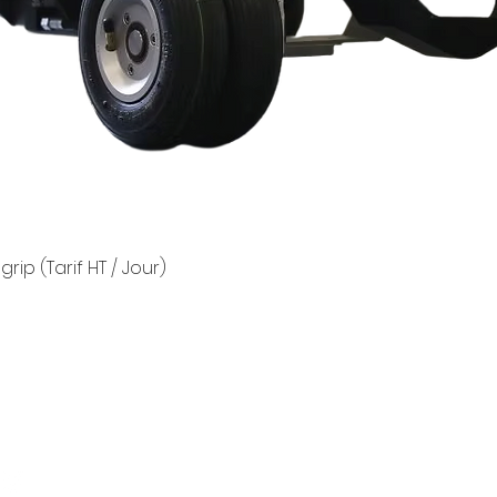
p (Tarif HT / Jour)
Aperçu rapide
2 boul
planning@pleineimage-loc.com
Urbapa
Bâtimen
Retrouvez-nous sur Instagram !
Bâtime