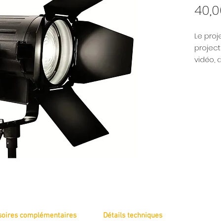
40,
Le proj
project
vidéo, 
ce qui 
distanc
est var
puissan
d'un pr
W. Conç
carbone,
robust
soires complémentaires
Détails techniques