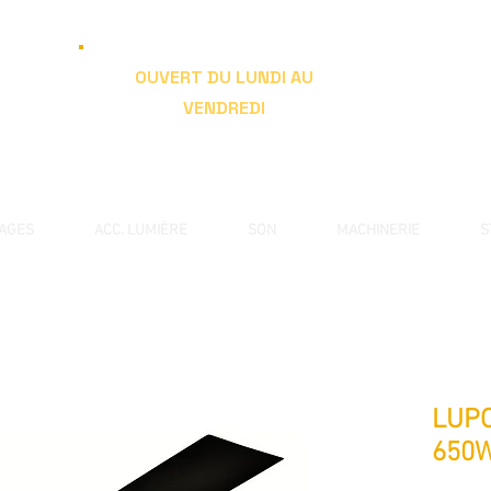
OUVERT DU LUNDI AU
VENDREDI
de 9h à 19h
RAGES
ACC. LUMIÈRE
SON
MACHINERIE
S
LUPO
650W