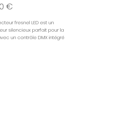
Prix
00 €
ecteur fresnel LED est un
eur silencieux parfait pour la
avec un contrôle DMX intégré
permet de le contrôler à
e. Sa température de couleur
iable de 3200 à 5600°K et sa
ce est équivalente à celle
ojecteur tungstène 650
u en nylon et fibre de
 il est à la fois léger et
e.