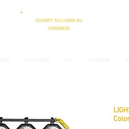
OUVERT DU LUNDI AU
VENDREDI
de 9h à 19h
RAGES
ACC. LUMIÈRE
SON
MACHINERIE
S
LIGH
Color