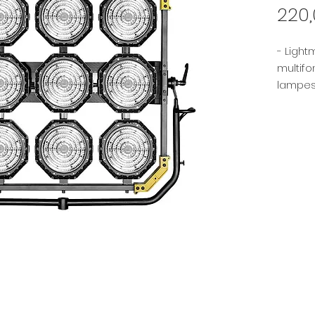
220
- Light
multif
lampes
sortie 
équiva
HMI.
- La c
la lumi
couleur
exigen
prise d
-Le pro
bon ind