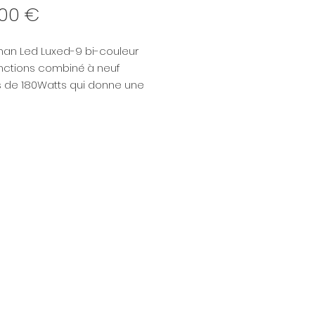
Prix
,00 €
man Led Luxed-9 bi-couleur
onctions combiné à neuf
 de 180Watts qui donne une
de 1680Watts au total, pour un
lent 10KW Tungsténe ou 6KW
onsole DMX permet de modifier
nosité et la température des
s afin de répondre aux
ces des différentes scènes de
e vue.
jecteur Luxed-9 à un trés
ice CRI:≥95 et TLCI:≥96.