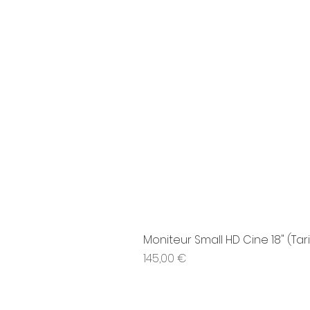
Moniteur Small HD Cine 18" (Tari
Prix
145,00 €