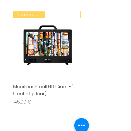
Nouveauté !
Nouveauté !
Moniteur Small HD Cine 18"
Moniteur Small HD Cin
(Tarif HT / Jour)
(Tarif HT / Jour)
Prix
Prix
145,00 €
150,00 €
01 77 14 82 68