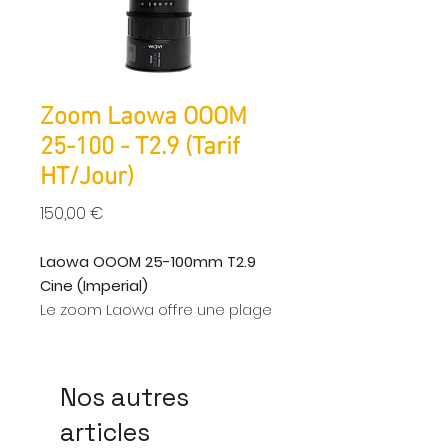
Zoom Laowa OOOM
25-100 - T2.9 (Tarif
HT/Jour)
Prix
150,00 €
Laowa OOOM 25-100mm T2.9
Cine (Imperial)
Le zoom Laowa offre une plage
de zoom 4X complète, une
ouverture constante de T2.9 sur
toute la plage de zoom et une
Nos autres
conception parfocale. Il
articles
bénéficie également d’un