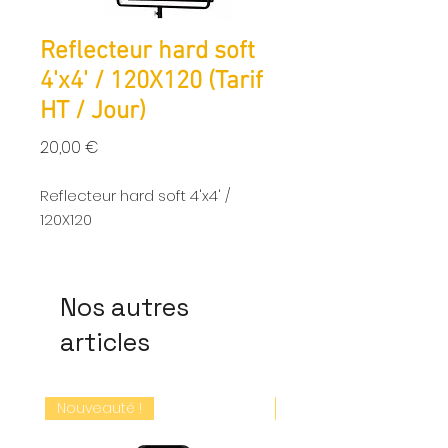
Reflecteur hard soft
4'x4' / 120X120 (Tarif
HT / Jour)
Prix
20,00 €
Reflecteur hard soft 4'x4' /
120X120
Nos autres
articles
Nouveauté !
Nouveauté !