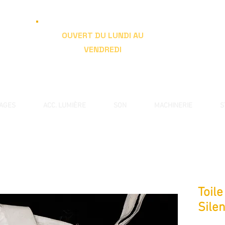
OUVERT DU LUNDI AU
VENDREDI
de 9h à 19h
RAGES
ACC. LUMIÈRE
SON
MACHINERIE
S
Toile
Silen