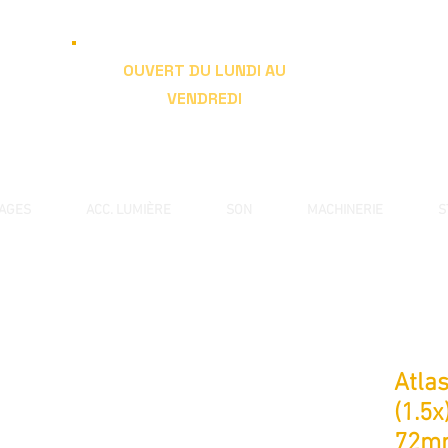
OUVERT DU LUNDI AU
VENDREDI
de 9h à 19h
RAGES
ACC. LUMIÈRE
SON
MACHINERIE
S
Atla
(1.5x
72mm