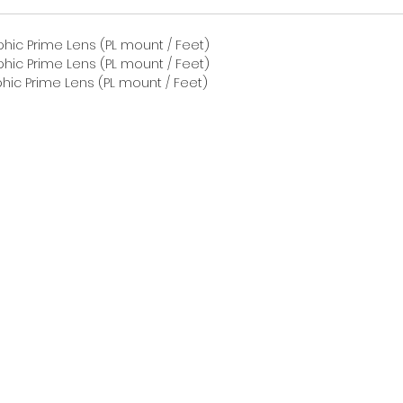
Il offr
vintage
hic Prime Lens (PL mount / Feet)
distors
hic Prime Lens (PL mount / Feet)
hic Prime Lens (PL mount / Feet)
presqu
chroma
L'ouver
l'objec
d'excel
basse l
Les obj
décala
fronta
mise au
frontal
compat
et matt