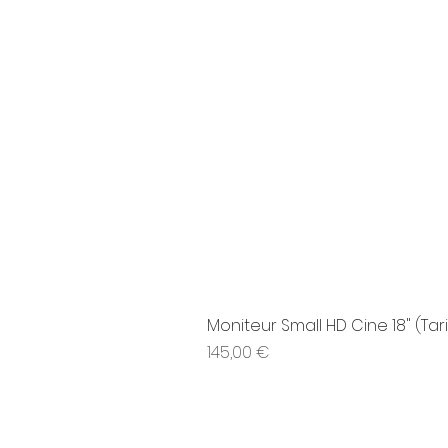
Moniteur Small HD Cine 18" (Tari
Prix
145,00 €
01 77 14 82 68