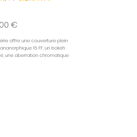
)
Prix
,00 €
érie offre une couverture plein
ananorphique 1.5 FF, un bokeh
ré, une aberration chromatique
de zéro et un aspect vintage
 plus chaleureux que celui de
e Orion. La série Mercury montée
I PL comprend des objectifs
42, 72 mm.
ectif crée 1,5 fois le champ
ntal avec le même champ de
vertical qu'un objectif sphérique
e.