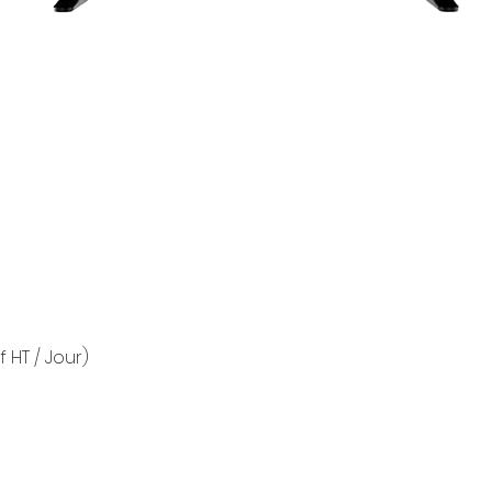
f HT / Jour)
Aperçu rapide
2 boul
planning@pleineimage-loc.com