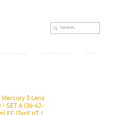
TUDIO TOURNAGE
POST PRODUCTION
CONTACT
s Mercury 3 Lens
) - SET A (36-42-
) FF (Tarif HT /