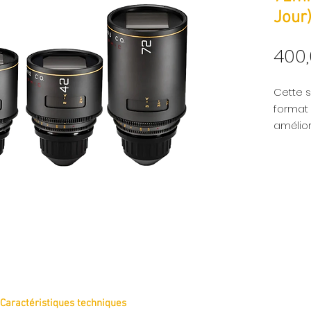
Jour
400
Cette s
format 
amélio
proche 
qui est
la séri
sur ARR
de 36, 
Cet obj
horizo
vision 
Caractéristiques techniques
similair