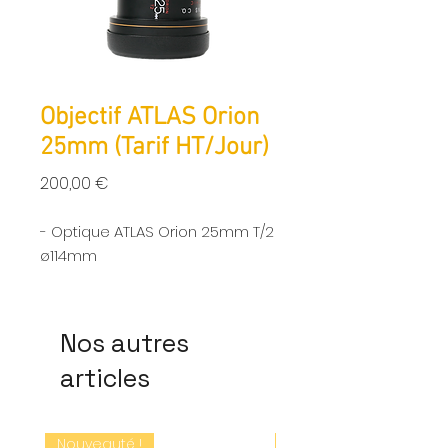
Objectif ATLAS Orion
25mm (Tarif HT/Jour)
Prix
200,00 €
- Optique ATLAS Orion 25mm T/2
ø114mm
Nos autres
articles
Nouveauté !
Nouveauté !