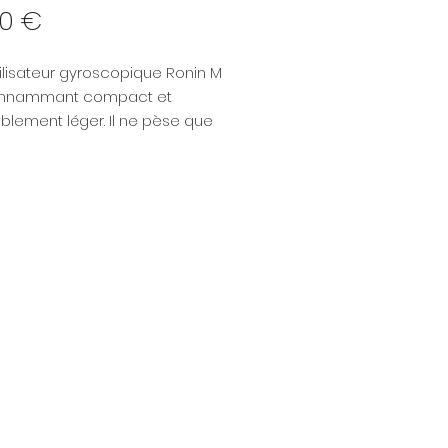
Prix
00 €
ilisateur gyroscopique Ronin M
onnammant compact et
blement léger. Il ne pèse que
t tient dans un sac à dos.
 également, il est capable
er un équipement de 3.6 kg.