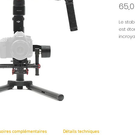
65,
Le stab
est ét
incroya
2.3Kg e
Robuste
support
soires complémentaires
Détails techniques