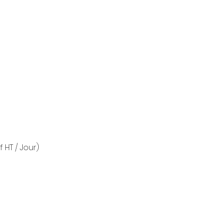
f HT / Jour)
Aperçu rapide
2 boul
planning@pleineimage-loc.com
Urbapa