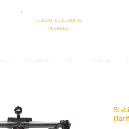
OUVERT DU LUNDI AU
VENDREDI
de 9h à 19h
RAGES
ACC. LUMIÈRE
SON
MACHINERIE
S
Stab
(Tari