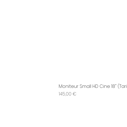
Moniteur Small HD Cine 18" (Tari
Prix
145,00 €
01 77 14 82 68