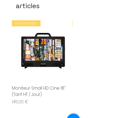
articles
Nouveauté !
Nouveauté !
Moniteur Small HD Cine 18"
Moniteur Small HD Cin
(Tarif HT / Jour)
(Tarif HT / Jour)
Prix
Prix
145,00 €
150,00 €