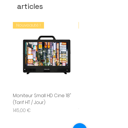
articles
Nouveauté !
Nouveauté !
Moniteur Small HD Cine 18"
Moniteur Small HD Cin
(Tarif HT / Jour)
(Tarif HT / Jour)
Prix
Prix
145,00 €
150,00 €