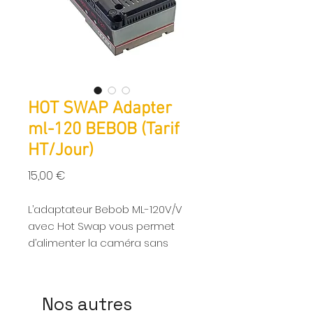
HOT SWAP Adapter
ml-120 BEBOB (Tarif
HT/Jour)
Prix
15,00 €
L’adaptateur Bebob ML-120V/V
avec Hot Swap vous permet
d’alimenter la caméra sans
intérruption pendant 120
secondes pour pouvoir changer
de batterie tranquillent sans
Nos autres
intérrompre la prise de vue