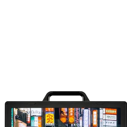
effet s
netteté
Ce filt
blanc d
ainsi qu
fabriqu
ColorCo
à strati
morcea
poncer
1/10 00
contras
l'appa
rides F
des tex
netteté
autour 
réchau
granula