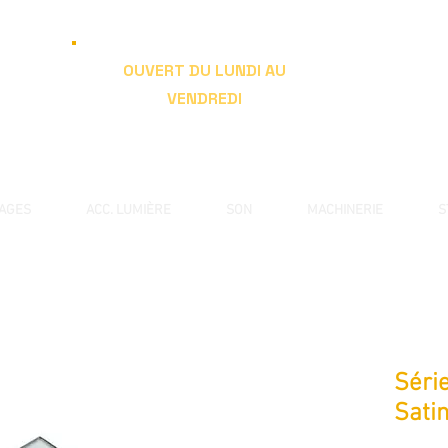
OUVERT DU LUNDI AU
VENDREDI
de 9h à 19h
RAGES
ACC. LUMIÈRE
SON
MACHINERIE
S
Série
Satin