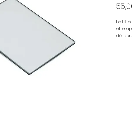
55,0
Le filtr
être ap
délibé
imperfe
offrant
intenti
une ima
Cela pe
résultat
surbril
est réd
apparen
De plus
hautes 
peut a
l'appar