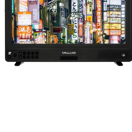
Constru
une cla
rembou
et le t