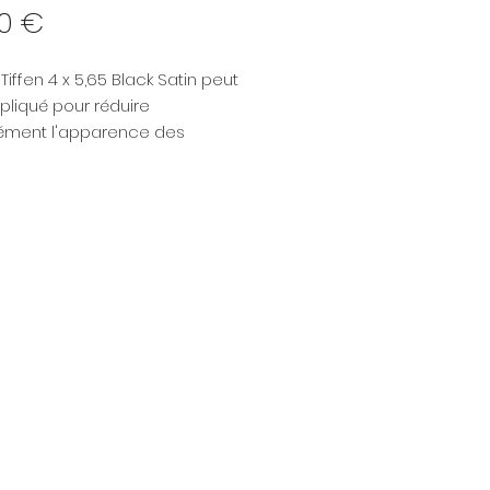
Prix
0 €
e Tiffen 4 x 5,65 Black Satin peut
pliqué pour réduire
rément l'apparence des
ctions et des rides tout en
 un effet de réchauffement
onnel avec une granularité sur
ge entière.
ut être utile pour créer un
 plus flatteur d'un sujet tout en
lance sont adoucis, le contraste
uit et les textures ont une
ce plus lisse.
, des halations autour des
lumières sont créées, ce qui
méliorer davantage
ence d'un sujet ou produire un