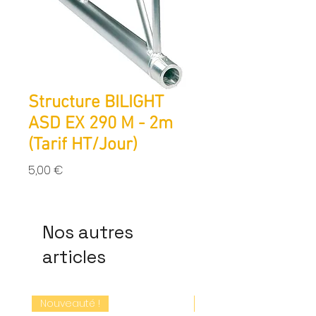
Structure BILIGHT
ASD EX 290 M - 2m
(Tarif HT/Jour)
Prix
5,00 €
Nos autres
articles
Nouveauté !
Nouveauté !