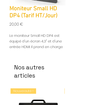
Moniteur Small HD
DP4 (Tarif HT/Jour)
Prix
20,00 €
Le moniteur Small HD DP4 est
équipé d'un écran 4,3" et d'une
entrée HDMI. Il prend en charge
tous les signaux vidéo jusqu'à
1920 x 1080. Il bénéficie des
fonctions False Color, Focus
Nos autres
Assist, Framing Guides, Image
articles
Scaling, Image Flip et
Monochrome.
Nouveauté !
Nouveauté !