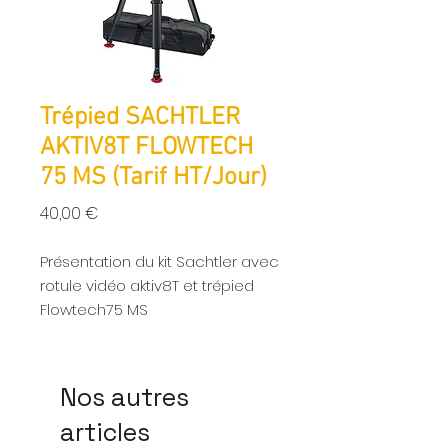
Trépied SACHTLER
AKTIV8T FLOWTECH
75 MS (Tarif HT/Jour)
Prix
40,00 €
Présentation du kit Sachtler avec
rotule vidéo aktiv8T et trépied
Flowtech75 MS
Grâce à son poids de
seulement 6,4 kg, le kit Sachtler
aktiv8T flowtech75 est à la fois
Nos autres
léger, durable et performant. Ce
articles
système est le choix parfait