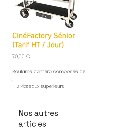
CinéFactory Sénior
(Tarif HT / Jour)
Prix
70,00 €
Roulante caméra composée de
:
– 2 Plateaux supérieurs
rabattables.
– 1 Plateau central réglable en
hauteur.
Nos autres
– 1 Plateau arrière rabattable.
articles
– 1 Tiroir Acier Rackable 19
pouces à sortie totale avec
serrure et 2 clés.